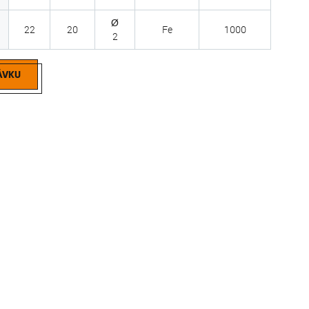
Ø
22
20
Fe
1000
2
nitové spony
ÁVKU