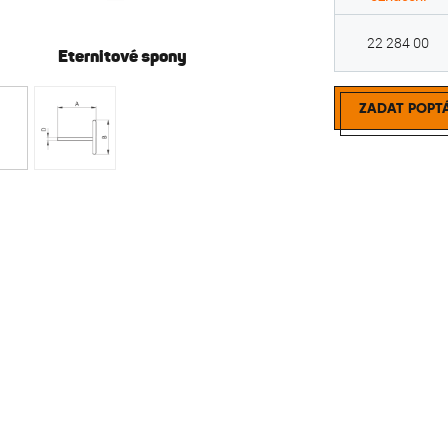
22 284 00
Eternitové spony
Eter
ZADAT POPT