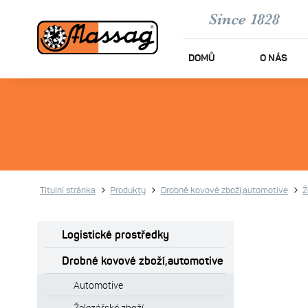
DOMŮ
O NÁS
Titulní stránka
Produkty
Drobné kovové zboží,automotive
Ž
Logistické prostředky
Drobné kovové zboží,automotive
Automotive
Železářské zboží