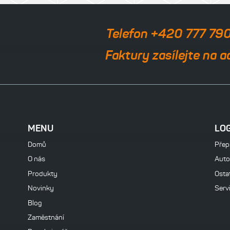
Telefon +420 777 79
Faktury zasílejte na a
MENU
LO
Domů
Přepr
O nás
Auto
Produkty
Osta
Novinky
Serv
Blog
Zaměstnání