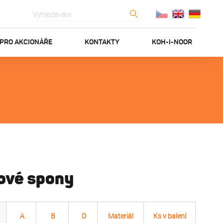
PRO AKCIONÁŘE
KONTAKTY
KOH-I-NOOR
tové spony
A
B
D
Materiál
Ks v balení