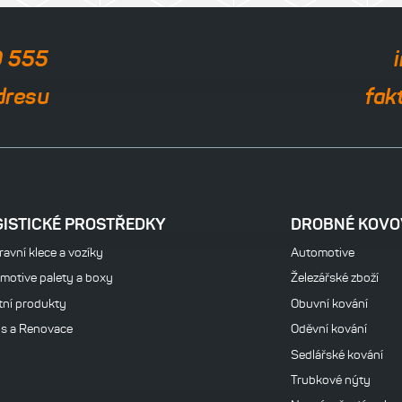
0 555
dresu
fak
GISTICKÉ PROSTŘEDKY
DROBNÉ KOVO
avní klece a vozíky
Automotive
motive palety a boxy
Železářské zboží
tní produkty
Obuvní kování
is a Renovace
Oděvní kování
Sedlářské kování
Trubkové nýty