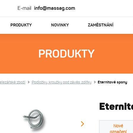
E-mail
info@massag.com
PRODUKTY
NOVINKY
ZAMĚSTNÁNÍ
PRODUKTY
elezářské zboží
Podložky, kroužky pod závěs, zdířky
Eternitové spony
Eterni
Nové
označení