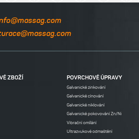
info@massag.com
turace@massag.com
VÉ ZBOŽÍ
POVRCHOVÉ ÚPRAVY
Galvanické zinkování
Galvanické cínování
Galvanické niklování
Galvanické pokovování Zn/Ni
Vibrační omílání
Ultrazvukové odmaštění