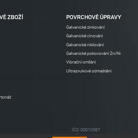
VÉ ZBOŽÍ
POVRCHOVÉ ÚPRAVY
Galvanické zinkování
Galvanické cínování
Galvanické niklování
Galvanické pokovování Zn/Ni
Vibrační omílání
Ultrazvukové odmaštění
rtonáž
IČO: 00010367
DIČ: CZ00010367