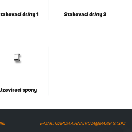
tahovací dráty 1
Stahovací dráty 2
Uzavírací spony
985
E-MAIL: MARCELA.HNATKOVA@MASSAG.COM