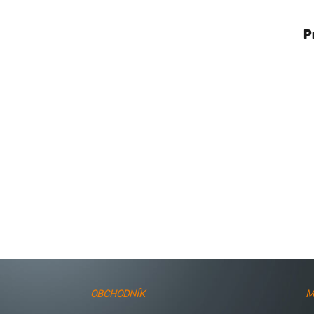
P
OBCHODNÍK
M