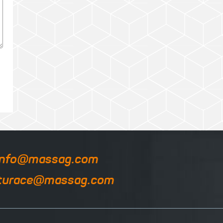
info@massag.com
turace@massag.com