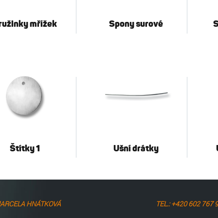
ružinky mřížek
Spony surové
S
Štítky 1
Ušní drátky
ARCELA HNÁTKOVÁ
TEL.: +420 602 767 