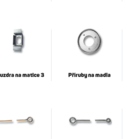
uzdra na matice 3
Příruby na madla