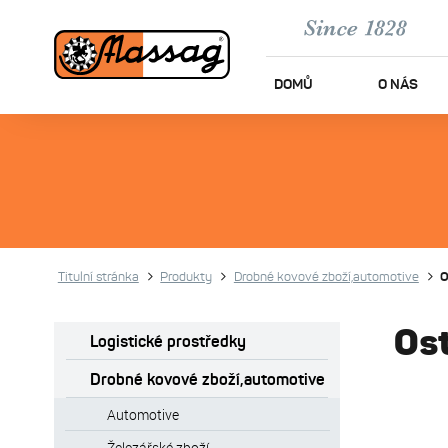
DOMŮ
O NÁS
Titulní stránka
Produkty
Drobné kovové zboží,automotive
O
Ost
Logistické prostředky
Drobné kovové zboží,automotive
Automotive
Železářské zboží