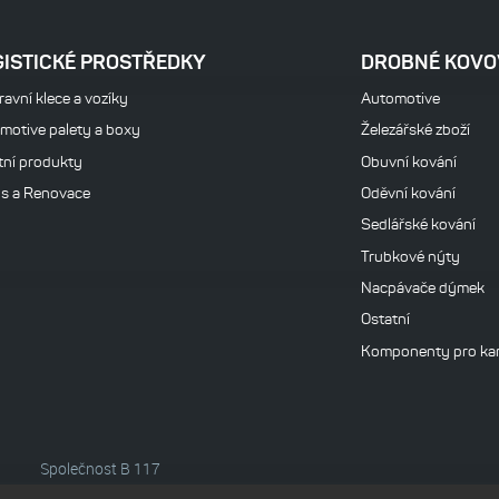
GISTICKÉ PROSTŘEDKY
DROBNÉ KOVO
avní klece a vozíky
Automotive
motive palety a boxy
Železářské zboží
tní produkty
Obuvní kování
is a Renovace
Oděvní kování
Sedlářské kování
Trubkové nýty
Nacpávače dýmek
Ostatní
Komponenty pro ka
Společnost B 117
vedená u Krajského soudu v Ostravě