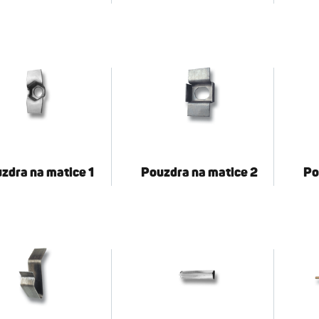
zdra na matice 1
Pouzdra na matice 2
Po