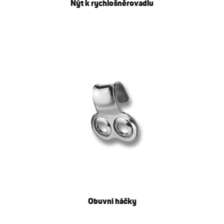
Nýt k rychlošněrovadlu
Obuvní háčky