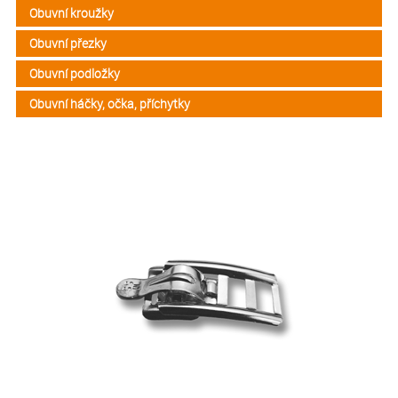
Obuvní kroužky
Obuvní přezky
Obuvní podložky
Obuvní háčky, očka, příchytky