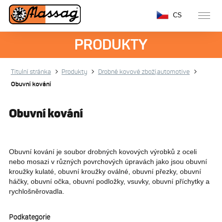
CS
PRODUKTY
Titulní stránka
Produkty
Drobné kovové zboží,automotive
Obuvní kování
Obuvní kování
Obuvní kování je soubor drobných kovových výrobků z oceli
nebo mosazi v různých povrchových úpravách jako jsou obuvní
kroužky kulaté, obuvní kroužky oválné, obuvní přezky, obuvní
háčky, obuvní očka, obuvní podložky, vsuvky, obuvní příchytky a
rychlošněrovadla.
Podkategorie