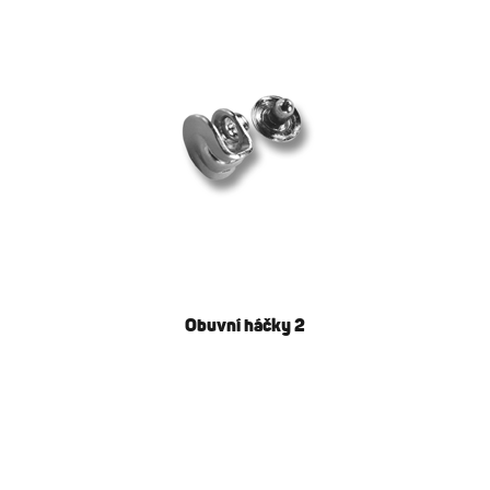
Obuvní háčky 2