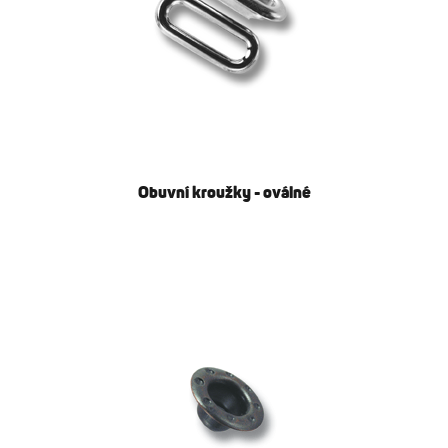
Obuvní kroužky - oválné