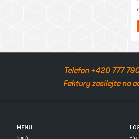
Telefon +420 777 79
Faktury zasílejte na a
MENU
LO
Domů
Přepr