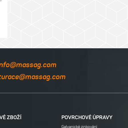
info@massag.com
turace@massag.com
VÉ ZBOŽÍ
POVRCHOVÉ ÚPRAVY
Galvanické zinkování