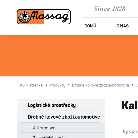
DOMŮ
O NÁS
Titulní stránka
Produkty
Drobné kovové zboží,automotive
O
Kal
Logistické prostředky
Drobné kovové zboží,automotive
Automotive
díly k ú
Železářské zboží