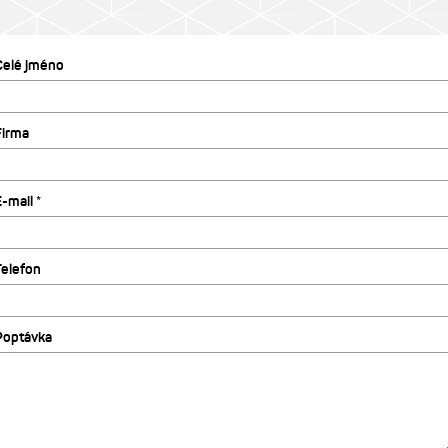
Celé jméno
Firma
-mail *
Telefon
Poptávka