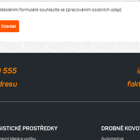
Odesláním formuláře souhlasíte se zpracováním osobních údajů
Odeslat
0 555
dresu
fak
GISTICKÉ PROSTŘEDKY
DROBNÉ KOVO
avní klece a vozíky
Automotive