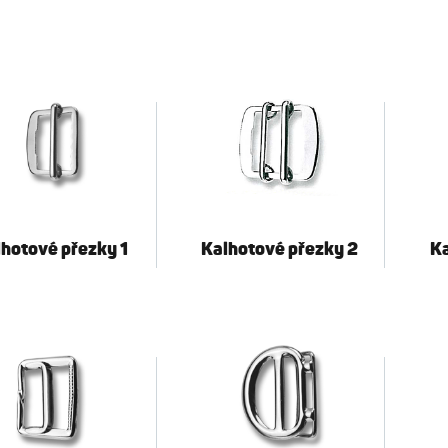
hotové přezky 1
Kalhotové přezky 2
Ka