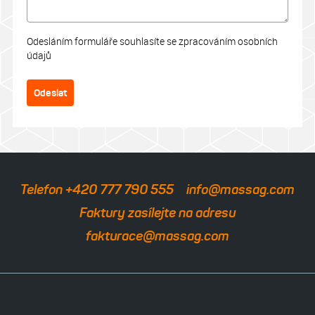
Odesláním formuláře souhlasíte se zpracováním osobních
údajů
Odeslat
Telefon +420 777 790 555
info@massag.com
Faktury zasílejte na adresu
fakturace@massag.com