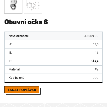
Obuvní očka 6
Nové označení:
30 009 00
A:
23,5
B:
18
D:
Ø 4,4
Materiál:
Fe
Ks v balení:
1000
ZADAT POPTÁVKU