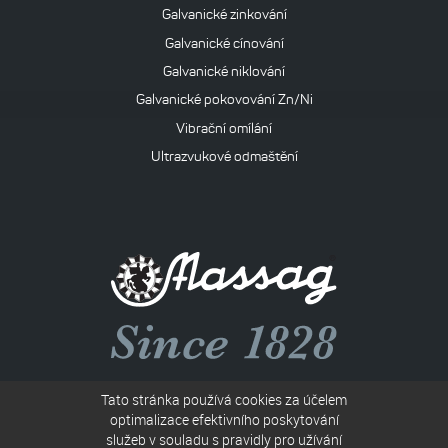
Galvanické zinkování
Galvanické cínování
Galvanické niklování
Galvanické pokovování Zn/Ni
Vibrační omílání
Ultrazvukové odmaštění
Společnost B 117
Tato stránka používá cookies za účelem
vedená u Krajského soudu v Ostravě
optimalizace efektivního poskytování
služeb v souladu s pravidly pro užívání
IČO: 00010367