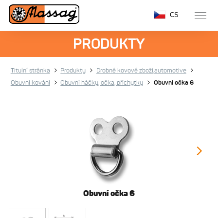
CS
PRODUKTY
Titulní stránka
Produkty
Drobné kovové zboží,automotive
Obuvní kování
Obuvní háčky, očka, příchytky
Obuvní očka 6
Obuvní očka 6