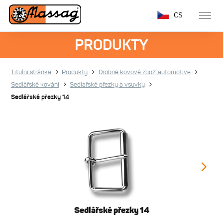
CS
PRODUKTY
Titulní stránka
Produkty
Drobné kovové zboží,automotive
Sedlářské kování
Sedlařské přezky a vsuvky
Sedlářské přezky 14
Sedlářské přezky 14