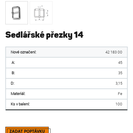
Sedlářské přezky 14
Nové označení:
42 183 00
A:
45
B:
35
D:
3,15
Materiál:
Fe
Ks v balení:
100
ZADAT POPTÁVKU