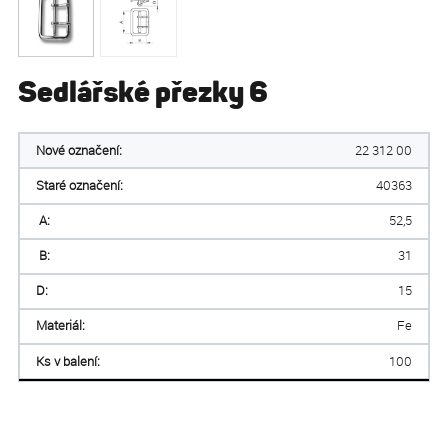
Sedlářské přezky 6
Nové označení:
22 312 00
Staré označení:
40363
A:
52,5
B:
31
D:
15
Materiál:
Fe
Ks v balení:
100