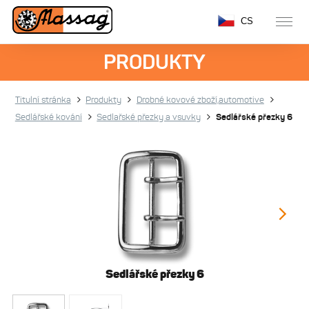
CS
PRODUKTY
Titulní stránka
Produkty
Drobné kovové zboží,automotive
Sedlářské kování
Sedlařské přezky a vsuvky
Sedlářské přezky 6
Sedlářské přezky 6