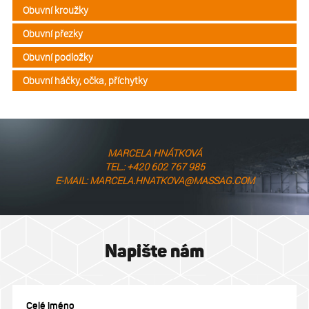
Obuvní kroužky
Obuvní přezky
Obuvní podložky
Obuvní háčky, očka, příchytky
MARCELA HNÁTKOVÁ
TEL.: +420 602 767 985
E-MAIL: MARCELA.HNATKOVA@MASSAG.COM
Napište nám
Celé jméno