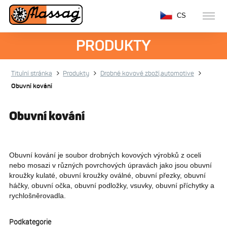
CS
PRODUKTY
Titulní stránka
Produkty
Drobné kovové zboží,automotive
Obuvní kování
Obuvní kování
Obuvní kování je soubor drobných kovových výrobků z oceli
nebo mosazi v různých povrchových úpravách jako jsou obuvní
kroužky kulaté, obuvní kroužky oválné, obuvní přezky, obuvní
háčky, obuvní očka, obuvní podložky, vsuvky, obuvní příchytky a
rychlošněrovadla.
Podkategorie