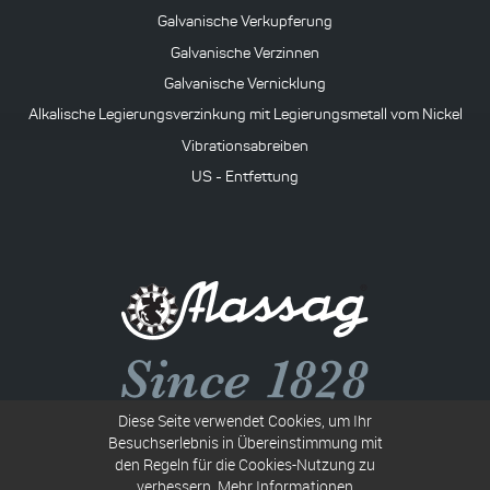
Galvanische Verkupferung
Galvanische Verzinnen
Galvanische Vernicklung
Alkalische Legierungsverzinkung mit Legierungsmetall vom Nickel
Vibrationsabreiben
US - Entfettung
Diese Seite verwendet Cookies, um Ihr
Společnost B 117 vedená u Krajského soudu v Ostravě
Besuchserlebnis in Übereinstimmung mit
den Regeln für die Cookies-Nutzung zu
Ident-Nr.: 00010367
verbessern.
Mehr Informationen