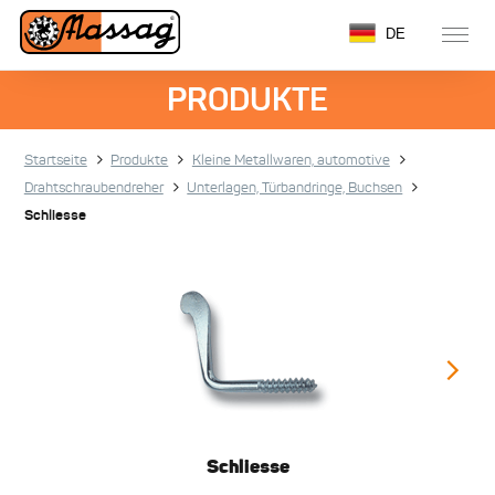
DE
PRODUKTE
Startseite
Produkte
Kleine Metallwaren, automotive
Drahtschraubendreher
Unterlagen, Türbandringe, Buchsen
Schliesse
Schliesse