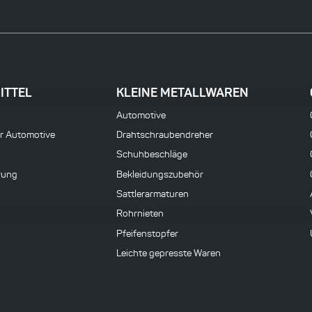
ITTEL
KLEINE METALLWAREN
Automotive
ür Automotive
Drahtschraubendreher
Schuhbeschläge
rung
Bekleidungszubehör
Sattlerarmaturen
Rohrnieten
Pfeifenstopfer
Leichte gepresste Waren