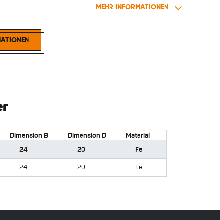
MEHR INFORMATIONEN
nschnalle 2
MATIONEN
er
Dimension B
Dimension D
Material
24
20
Fe
24
20
Fe