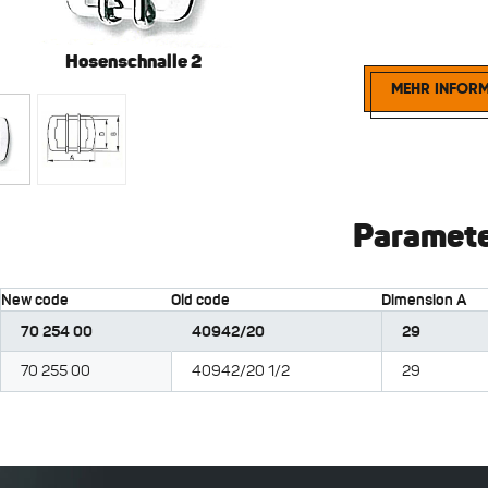
Hosenschnalle 2
Hose
MEHR INFOR
Paramet
New code
Old code
Dimension A
70 254 00
40942/20
29
70 255 00
40942/20 1/2
29