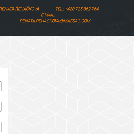
RENATA ŘEHÁČKOVÁ
TEL.: +420 725 862 764
E-MAIL:
RENATA.REHACKOVA@MASSAG.COM