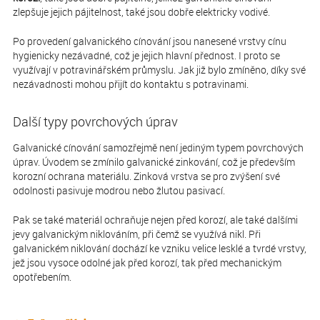
zlepšuje jejich pájitelnost, také jsou dobře elektricky vodivé.
Po provedení galvanického cínování jsou nanesené vrstvy cínu
hygienicky nezávadné, což je jejich hlavní přednost. I proto se
využívají v potravinářském průmyslu. Jak již bylo zmíněno, díky své
nezávadnosti mohou přijít do kontaktu s potravinami.
Další typy povrchových úprav
Galvanické cínování samozřejmě není jediným typem povrchových
úprav. Úvodem se zmínilo galvanické zinkování, což je především
korozní ochrana materiálu. Zinková vrstva se pro zvýšení své
odolnosti pasivuje modrou nebo žlutou pasivací.
Pak se také materiál ochraňuje nejen před korozí, ale také dalšími
jevy galvanickým niklováním, při čemž se využívá nikl. Při
galvanickém niklování dochází ke vzniku velice lesklé a tvrdé vrstvy,
jež jsou vysoce odolné jak před korozí, tak před mechanickým
opotřebením.