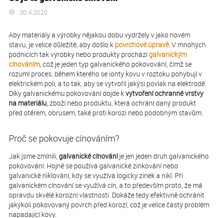
30.4.2020
Aby materiály a výrobky nějakou dobu vydržely v jako novém
stavu, je velice důležité, aby došlo k
povrchové úpravě
. V mnohých
podnicích tak výrobky nebo produkty prochází
galvanickým
cínováním
, což je jeden typ galvanického pokovování, čímž se
rozumí proces, během kterého se ionty kovu v roztoku pohybují v
elektrickém poli, a to tak, aby se vytvořil jakýsi povlak na elektrodě.
Díky galvanickému pokovování dojde k
vytvoření ochranné vrstvy
na materiálu
, zboží nebo produktu, která ochrání daný produkt
před otěrem, obrusem, také proti korozi nebo podobným stavům.
Proč se pokovuje cínováním?
Jak jsme zmínili,
galvanické cínování
je jen jeden druh galvanického
pokovování. Hojně se používá galvanické zinkování nebo
galvanické niklování, kdy se využívá logicky zinek a nikl. Při
galvanickém cínování se využívá cín, a to především proto, že má
opravdu skvělé korozní vlastnosti. Dokáže tedy efektivně ochránit
jakýkoli pokovovaný povrch před korozí, což je velice častý problém
napadající kovy.