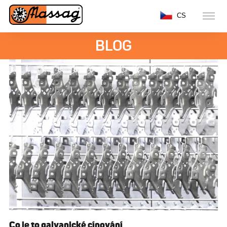
CS
BLOG
Co je to galvanické cínování