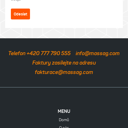
Odeslat
Telefon +420 777 790 555
info@massag.com
Faktury zasílejte na adresu
fakturace@massag.com
MENU
Domů
O nás