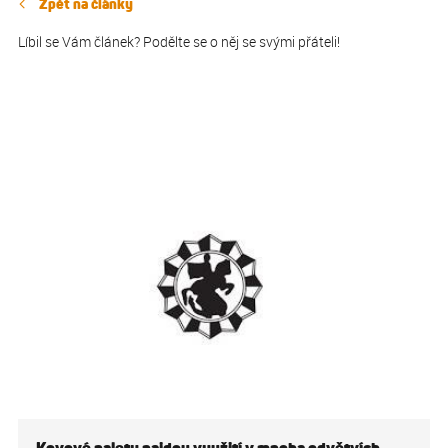
Zpět na články
Líbil se Vám článek? Podělte se o něj se svými přáteli!
Kovové palety najdou využití v mnoha odvětvích