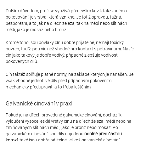
Dalším důvodem, proč se využívá především kov k takzvanému
pokovování, je vrstva, která vznikne. Je totiž opravdu, tažná,
bezporézní, a to jak na dílech železa, tak na mědi nebo slitinách
mědi, jako je mosaz nebo bronz.
Kromě toho jsou povlaky cínu dobře přijatelné, nemají toxický
povrch, tudíž jsou víc než vhodné pro kontakt s potravinami. Navíc
cín jako takový je dobře vodivý, případně zlepšuje vodivost
pokovených dílů.
Cín taktéž splňuje platné normy, na základě kterých je nanášen. Je
však vhodné jednotlivé díly před případným pokovením
mechanicky předupravit, a to třeba leštěním.
Galvanické cínování v praxi
Pokud je na dílech provedené galvanické cínování, dochází k
vyloučení vysoce lesklé vrstvy cínu na dílech železa, mědí nebo na
zmiňovaných slitinách mědi, jako je bronz nebo mosaz. Po
galvanickém cínování jsou díly najednou
odolné před častou
korozí
, také jsou dobře pájitelné, jelikož galvanické cínování