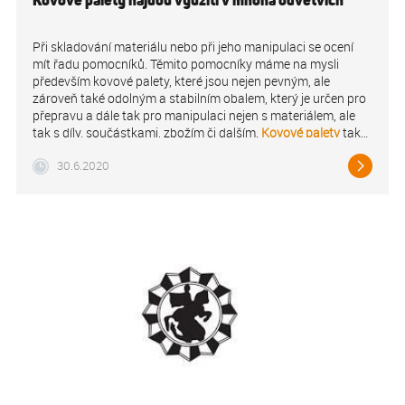
Při skladování materiálu nebo při jeho manipulaci se ocení
mít řadu pomocníků. Těmito pomocníky máme na mysli
především kovové palety, které jsou nejen pevným, ale
zároveň také odolným a stabilním obalem, který je určen pro
přepravu a dále tak pro manipulaci nejen s materiálem, ale
tak s díly, součástkami, zbožím či dalším.
Kovové palety
tak
jsou efektivním pomocníkem nejen ve skladech, ale také v
30.6.2020
expedici nebo v dílnách či truhlárnách.
Kovové palety se dnes
využívají v celé spoustě odvětví. Tomu se nemůžeme divit,
vždyť se pyšní celou řadou výhod. Jak již bylo zmíněno, jsou
ideální pro přepravu věcí, stejně tak na uskladnění věcí. Jejich
další výhodou je dlouhá životnost a pevnost odolné
konstrukce. S kovovými paletami se velice snadno
Kovové
manipuluje, jejich nosnost je poměrně vysoká.
palety bývají velice často ohradové
Pokud mluvíme
o kovových paletách, mluvíme o paletách, které jsou
vyrobené z kovu čili z vysoce odolného a taktéž pevného
materiálu. Ve většině případů se setkáte s takzvanými
ohradovými paletami. Ohradové palety mají zpravidla vyšší
jednu stěnu, ta bývá sklopná. Do kovových palet se tak
rázem snadněji dostanete.
V současné době se kovové